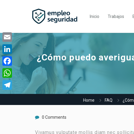
Inicio
Trabajos
Email
¿Cómo puedo averiguar
LinkedIn
Facebook
WhatsApp
Telegram
Home
FAQ
¿Cómo 
0 Comments
Vivamus vulputate mollis diam nec sollicitu