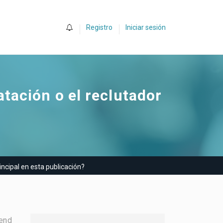
0
Registro
Iniciar sesión
tación o el reclutador
ncipal en esta publicación?
fend