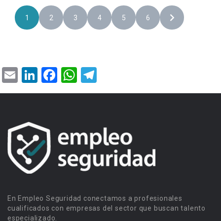
1
2
3
4
5
6
Email
LinkedIn
Facebook
WhatsApp
Telegram
En Empleo Seguridad conectamos a profesionales
cualificados con empresas del sector que buscan talento
especializado.