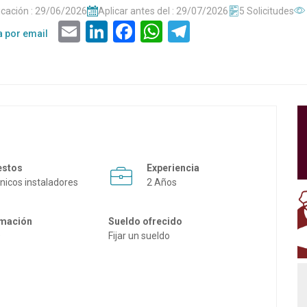
icación : 29/06/2026
Aplicar antes del : 29/07/2026
5 Solicitudes
Email
LinkedIn
Facebook
WhatsApp
Telegram
a por email
estos
Experiencia
nicos instaladores
2 Años
mación
Sueldo ofrecido
O
Fijar un sueldo