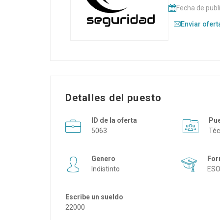
Fecha de publ
Enviar ofert
Detalles del puesto
ID de la oferta
Pu
5063
Téc
Genero
For
Indistinto
ES
Escribe un sueldo
22000