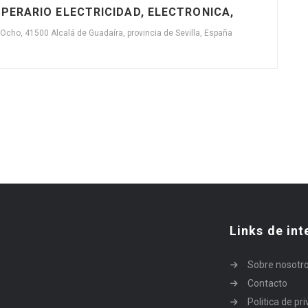
OPERARIO ELECTRICIDAD, ELECTRONICA,
 Ocho, 41500 Alcalá de Guadaíra, provincia de Sevilla, España
Links de int
Sobre nosotr
Contacto
Politica de pr