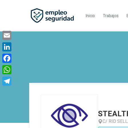
Inicio
Trabajos
Email
LinkedIn
Facebook
WhatsApp
Telegram
STEALTH
C/ RIO SEL