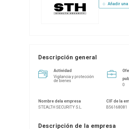
Añadir una
Descripción general
Actividad
Ofe
Vigilancia y protección
pub
de bienes
0
Nombre dela empresa
CIF de la 
STEALTH SECURITY S.L.
B56168081
Descripción de la empresa