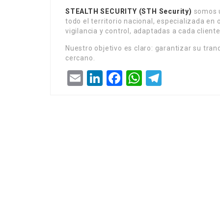
STEALTH SECURITY
(STH Security)
somos u
todo el territorio nacional, especializada en
vigilancia y control, adaptadas a cada client
Nuestro objetivo es claro: garantizar su tranq
cercano.
Email
LinkedIn
Facebook
WhatsApp
Telegra