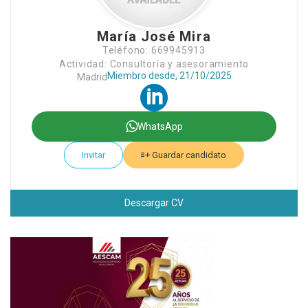
María José Mira
Teléfono: 669945913
Actividad: Consultoría y asesoramiento
Miembro desde, 21/10/2025
Madrid
WhatsApp
Invitar
Guardar candidato
Descargar CV