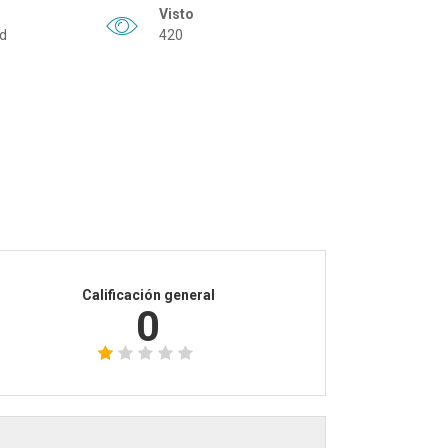
Visto
ad
420
Calificación general
0