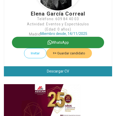
Elena García Correal
Teléfono: 609 84 40 03
Actividad: Eventos y Espectáculos
(Edad: 0 años)
Miembro desde, 14/11/2025
Madrid
WhatsApp
Invitar
Guardar candidato
Descargar CV