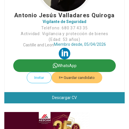
Antonio Jesús Valladares Quiroga
Vigilante de Seguridad
Teléfono: 680 37 43 35
Actividad: Vigilancia y protección de bienes
(Edad: 53 años)
Miembro desde, 05/04/2026
Castille and Leon
WhatsApp
Invitar
Guardar candidato
Descargar CV