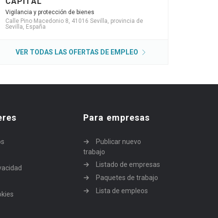
CAPITAL
Vigilancia y protección de bienes
Calle Pino Macedonio 8, 41016 Sevilla, provincia de
Sevilla, España
VER TODAS LAS OFERTAS DE EMPLEO
eres
Para empresas
os
Publicar nuevo
trabajo
Listado de empresas
ivacidad
Paquetes de trabajo
Lista de empleos
okies