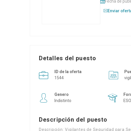
Fecha de publ
Enviar ofert
Detalles del puesto
ID de la oferta
Pu
1544
vig
Genero
For
Indistinto
ES
Descripción del puesto
Descripción: Vigilantes de Seguridad para Sev