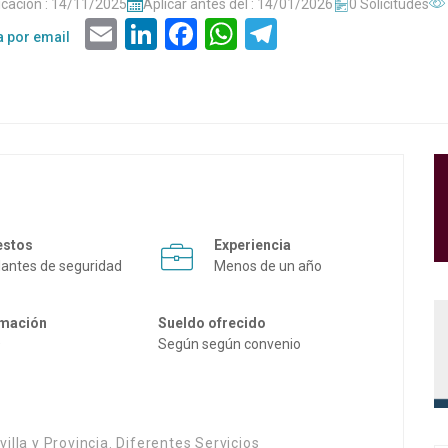
icación : 14/11/2025
Aplicar antes del : 14/01/2026
0 Solicitudes
Email
LinkedIn
Facebook
WhatsApp
Telegram
a por email
estos
Experiencia
ilantes de seguridad
Menos de un año
mación
Sueldo ofrecido
O
Según según convenio
illa y Provincia. Diferentes Servicios