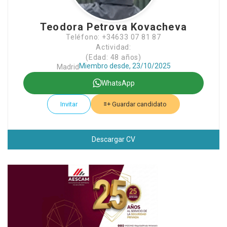
Teodora Petrova Kovacheva
Teléfono: +34633 07 81 87
Actividad:
(Edad: 48 años)
Miembro desde, 23/10/2025
Madrid
WhatsApp
Invitar
Guardar candidato
Descargar CV